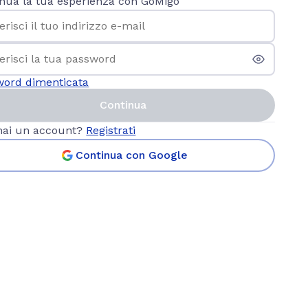
nua la tua esperienza con GoMigo
word dimenticata
Continua
hai un account?
Registrati
Continua con Google