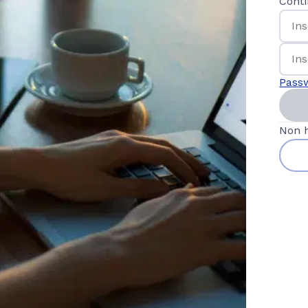
Conti
Pass
Non 