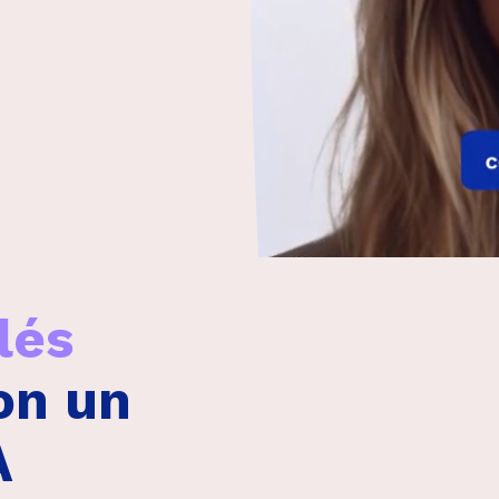
emán
on un
A