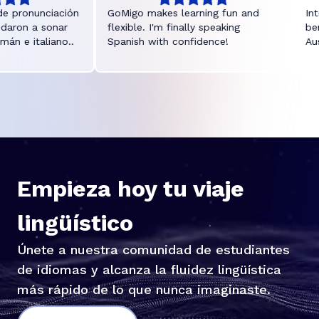
ronunciación
GoMigo makes learning fun and
Intelli
on a sonar
flexible. I'm finally speaking
benutz
e italiano..
Spanish with confidence!
Aussp
verbes
Empieza hoy tu viaje
lingüístico
Únete a nuestra comunidad de estudiantes
de idiomas y alcanza la fluidez lingüística
más rápido de lo que nunca imaginaste.