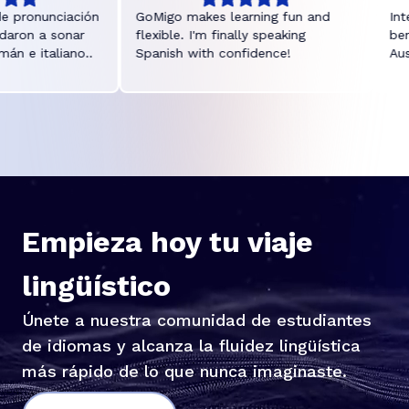
ronunciación
GoMigo makes learning fun and
Intelli
n a sonar
flexible. I'm finally speaking
benutz
e italiano..
Spanish with confidence!
Ausspr
verbes
Empieza hoy tu viaje
lingüístico
Únete a nuestra comunidad de estudiantes
de idiomas y alcanza la fluidez lingüística
más rápido de lo que nunca imaginaste.